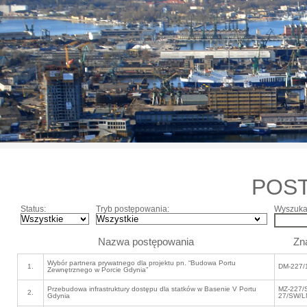
POS
Status:
Tryb postępowania:
Wyszukaj
Nazwa postępowania
Zn
Wybór partnera prywatnego dla projektu pn. “Budowa Portu
1.
DM-227/
Zewnętrznego w Porcie Gdynia”
Przebudowa infrastruktury dostępu dla statków w Basenie V Portu
MZ-227/
2.
Gdynia
27/SW/L