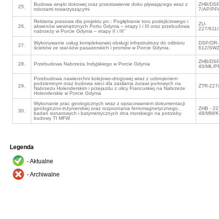
Budowa wnęki dokowej oraz przestawienie doku pływającego wraz z
ZHB/DSP
25.
robotami towarzyszącymi
7/AP/PP
Reklama prasowa dla projektu pn.: Pogłębianie toru podejściowego i
ZU-
26.
akwenów wewnętrznych Portu Gdynia – etapy I i III oraz przebudowa
227/611
nabrzeży w Porcie Gdynia – etapy II i III”
Wykonywanie usług kompleksowej obsługi infrastruktury do odbioru
DSP/DR-
27.
ścieków ze stat-ków pasażerskich i promów w Porcie Gdynia.
612/SWZ
ZHB/DSP
28.
Przebudowa Nabrzeża Indyjskiego w Porcie Gdynia
40/MŁ/P
Przebudowa nawierzchni kolejowo-drogowej wraz z uzbrojeniem
podziemnym oraz budowa sieci dla zasilania żurawi portowych na
29.
ZTR-227
Nabrzeżu Holenderskim i przejazdu z ulicy Francuskiej na Nabrzeże
Holenderskie w Porcie Gdynia
Wykonanie prac geologicznych wraz z opracowaniem dokumentacji
geologiczno-inżynierskiej oraz rozpoznania ferromagnetycznego,
ZHB - 2
30.
badań sonarowych i batymetrycznych dna morskiego na potrzeby
48/MW/K
budowy TI MFW
Legenda
- Aktualne
- Archiwalne