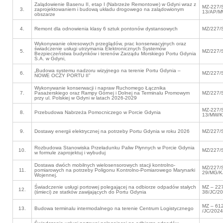
Zalądowienie Basenu II, etap I (Nabrzeże Remontowe) w Gdyni wraz z
MZ-227/
3.
zaprojektowaniem i budową układu drogowego na zalądowionym
13/AP/M
obszarze
4.
Remont dla odnowienia klasy 6 sztuk pontonów dystansowych
MZ/227/
Wykonywanie okresowych przeglądów, prac konserwacyjnych oraz
świadczenie usługi utrzymania Elektronicznych Systemów
5.
MZ/227/
Bezpieczeństwa budynków i terenów Zarządu Morskiego Portu Gdynia
S.A. w Gdyni,
„Budowa systemu nadzoru wizyjnego na terenie Portu Gdynia –
6.
MZ/227/
NOWE OCZY PORTU II”
Wykonywanie konserwacji i napraw Ruchomego Łącznika
7.
Pasażerskiego oraz Rampy Górnej i Dolnej na Terminalu Promowym
MZ/227/
przy ul. Polskiej w Gdyni w latach 2026-2029
MZ-227/
8.
Przebudowa Nabrzeża Pomocniczego w Porcie Gdynia
13/MW/K
9.
Dostawy energii elektrycznej na potrzeby Portu Gdynia w roku 2026
MZ/227/
Rozbudowa Stanowiska Przeładunku Paliw Płynnych w Porcie Gdynia
10.
MZ/227/
w formule zaprojektuj i wybuduj
Dostawa dwóch mobilnych wielosensorowych stacji kontrolno-
MZ/227/
11.
pomiarowych na potrzeby Poligonu Kontrolno-Pomiarowego Marynarki
29/MG/K
Wojennej.
Świadczenie usługi portowej polegającej na odbiorze odpadów stałych
MZ – 22
12.
(śmieci) ze statków zawijających do Portu Gdynia
38/JC/2
MZ – 61
13.
Budowa terminalu intermodalnego na terenie Centrum Logistycznego
/JC/2024