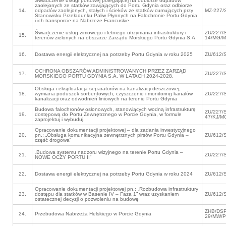
Świadczenie usługi portowej polegającej na odbiorze odpadów
zaolejonych ze statków zawijających do Portu Gdynia oraz odbiorze
14.
odpadów zaolejonych, stałych i ścieków ze statków cumujących przy
MZ-227/
Stanowisku Przeładunku Paliw Płynnych na Falochronie Portu Gdynia
i ich transporcie na Nabrzeże Francuskie
Świadczenie usług zimowego i letniego utrzymania infrastruktury i
ZU/227/
15.
terenów zielonych na obszarze Zarządu Morskiego Portu Gdynia S.A.
14/MG/M
16.
Dostawa energii elektrycznej na potrzeby Portu Gdynia w roku 2025
ZU/612/
OCHRONA OBSZARÓW ADMINISTROWANYCH PRZEZ ZARZĄD
17.
ZU/227/
MORSKIEGO PORTU GDYNIA S.A. W LATACH 2024-2028.
Obsługa i eksploatacja separatorów na kanalizacji deszczowej,
18.
wymiana poduszek sorbentowych, czyszczenie i monitoring kanałów
ZU/227/
kanalizacji oraz odwodnień liniowych na terenie Portu Gdynia
Budowa falochronów osłonowych, stanowiących wodną infrastrukturę
ZU/227/
19.
dostępową do Portu Zewnętrznego w Porcie Gdynia, w formule
47/KJ/M
zaprojektuj i wybuduj.
Opracowanie dokumentacji projektowej – dla zadania inwestycyjnego
20.
pn.: „Obsługa komunikacyjna zewnętrznych pirsów Portu Gdynia –
ZU/612/
część drogowa”
„Budowa systemu nadzoru wizyjnego na terenie Portu Gdynia –
21.
ZU/227/
NOWE OCZY PORTU II”
22.
Dostawa energii elektrycznej na potrzeby Portu Gdynia w roku 2024
ZU/612/
Opracowanie dokumentacji projektowej pn.: „Rozbudowa infrastruktury
23.
dostępu dla statków w Basenie IV – Faza 1” wraz uzyskaniem
ZU/612/
ostatecznej decyzji o pozwoleniu na budowę
ZHB/DSP
24.
Przebudowa Nabrzeża Helskiego w Porcie Gdynia
29/MW/P