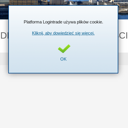
Platforma Logintrade używa plików cookie.
DEKLARACJA DOSTĘPNOŚCI
Kliknij, aby dowiedzieć się więcej.
Powered by Logintrade
OK