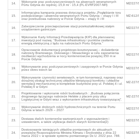
Wykonanie prac podczyszczeniowych na akwenach wewnętrznych
14.
MZ/227/
Portu Gdynia do rzędnej -15,9 m/ - 15,4 (PL-EVRF2007-NH)
Informacyjna kampania prasowa dotycząca projektu „Pogłębianie toru
15.
podejściowego i akwenów wewnętrznych Portu Gdynia – etapy I i III
MZ-612/
oraz przebudowa nabrzeży w Porcie Gdynia – etapy II i III
Zabezpieczenie przeciwpożarowe stacji przekształtnikowej stałym
16.
MZ/227/
urządzeniem gaśniczym
Wykonanie Karty Informacji Przedsięwzięcia (KIP) dla planowanej
17.
inwestycji pod nazwą: "Budowa infrastruktury i punktów zasilania
energią elektryczną z lądu na nabrzeżach Portu Gdynia."
Opracowanie dokumentacji projektowo-kosztorysowej – doświetlenie
nabrzeży Bramowego, Dokowego i Słowackiego w celu zapewnienia
18.
MZ/227/
możliwości wychodzenia w nocy kontenerowców powyżej 350 m w
Porcie Gdynia
Wykonywanie prac podczyszczeniowych i zasypowych w Porcie Gdynia
19.
MZ/227/
przez okres trzech lat
Wykonywanie czynności serwisowych, w tym konserwacji, naprawy oraz
doraźnej obsługi technicznej układów klimatyzacji komfortu i układów
20.
MZ-227/
wentylacji mechanicznej w kompleksie budynków przy ul. Polskiej 4 i ul.
Polskiej 6 w Gdyni
Projektowanie i wykonanie robót budowlanych : „Budowa połączenia
21.
drogowego łączącego nabrzeże Helskie z placem przy ulicy
MZ-227/
Logistycznej w Gdyni wraz z wykonaniem infrastruktury towarzyszącej”.
Wykonywanie drobnych robót hydrotechnicznych na terenie Portu
22.
MZ/227/
Gdynia w latach 2026 – 2027
Dostawa dwóch kontenerów wartowniczych z wyposażeniem i
23.
MZ/227/
ustawieniem, a także utylizacja dwóch starych kontenerów(2)
Dostosowanie istniejących układów pomiarowych do aktualnych
24.
przepisów Rozporządzenia Ministra Klimatu i Środowiska z dnia 22
MZ/227/
marca 2022 r. w sprawie systemu pomiarowego Dz.U. 2022 poz. 788.