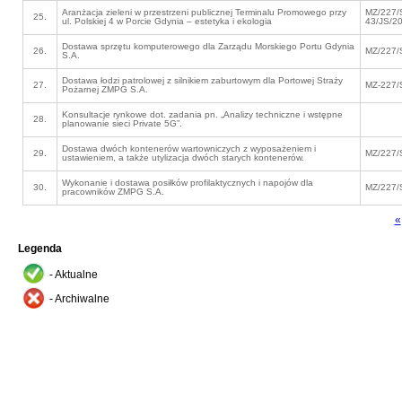
Aranżacja zieleni w przestrzeni publicznej Terminalu Promowego przy
MZ/227/
25.
ul. Polskiej 4 w Porcie Gdynia – estetyka i ekologia
43/JS/2
Dostawa sprzętu komputerowego dla Zarządu Morskiego Portu Gdynia
26.
MZ/227/
S.A.
Dostawa łodzi patrolowej z silnikiem zaburtowym dla Portowej Straży
27.
MZ-227/
Pożarnej ZMPG S.A.
Konsultacje rynkowe dot. zadania pn. „Analizy techniczne i wstępne
28.
planowanie sieci Private 5G”.
Dostawa dwóch kontenerów wartowniczych z wyposażeniem i
29.
MZ/227/
ustawieniem, a także utylizacja dwóch starych kontenerów.
Wykonanie i dostawa posiłków profilaktycznych i napojów dla
30.
MZ/227/
pracowników ZMPG S.A.
«
Legenda
- Aktualne
- Archiwalne