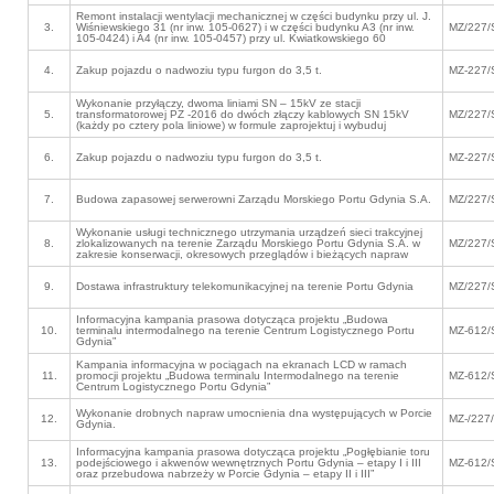
Remont instalacji wentylacji mechanicznej w części budynku przy ul. J.
3.
Wiśniewskiego 31 (nr inw. 105-0627) i w części budynku A3 (nr inw.
MZ/227/
105-0424) i A4 (nr inw. 105-0457) przy ul. Kwiatkowskiego 60
4.
Zakup pojazdu o nadwoziu typu furgon do 3,5 t.
MZ-227/
Wykonanie przyłączy, dwoma liniami SN – 15kV ze stacji
5.
transformatorowej PZ -2016 do dwóch złączy kablowych SN 15kV
MZ/227/
(każdy po cztery pola liniowe) w formule zaprojektuj i wybuduj
6.
Zakup pojazdu o nadwoziu typu furgon do 3,5 t.
MZ-227/
7.
Budowa zapasowej serwerowni Zarządu Morskiego Portu Gdynia S.A.
MZ/227/
Wykonanie usługi technicznego utrzymania urządzeń sieci trakcyjnej
8.
zlokalizowanych na terenie Zarządu Morskiego Portu Gdynia S.A. w
MZ/227/
zakresie konserwacji, okresowych przeglądów i bieżących napraw
9.
Dostawa infrastruktury telekomunikacyjnej na terenie Portu Gdynia
MZ/227/
Informacyjna kampania prasowa dotycząca projektu „Budowa
10.
terminalu intermodalnego na terenie Centrum Logistycznego Portu
MZ-612/
Gdynia”
Kampania informacyjna w pociągach na ekranach LCD w ramach
11.
promocji projektu „Budowa terminalu Intermodalnego na terenie
MZ-612/
Centrum Logistycznego Portu Gdynia”
Wykonanie drobnych napraw umocnienia dna występujących w Porcie
12.
MZ-/227
Gdynia.
Informacyjna kampania prasowa dotycząca projektu „Pogłębianie toru
13.
podejściowego i akwenów wewnętrznych Portu Gdynia – etapy I i III
MZ-612/
oraz przebudowa nabrzeży w Porcie Gdynia – etapy II i III”