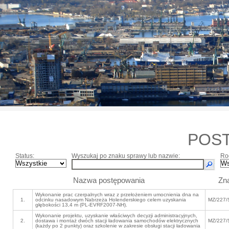
POS
Status:
Wyszukaj po znaku sprawy lub nazwie:
Ro
Nazwa postępowania
Zn
Wykonanie prac czerpalnych wraz z przełożeniem umocnienia dna na
1.
odcinku nasadowym Nabrzeża Holenderskiego celem uzyskania
MZ/227/
głębokości 13,4 m (PL-EVRF2007-NH).
Wykonanie projektu, uzyskanie właściwych decyzji administracyjnych,
2.
dostawa i montaż dwóch stacji ładowania samochodów elektrycznych
MZ/227/
(każdy po 2 punkty) oraz szkolenie w zakresie obsługi stacji ładowania